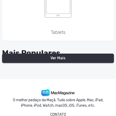
Tablets
Mais Populares
Ver Mais
Apple AirPods Pro 3
Apple iPhone 14 Pro Max
O melhor pedaço da Maçã. Tudo sobre Apple, Mac, iPad,
iPhone, iPod, Watch, macOS, iOS, iTunes, etc.
CONTATO