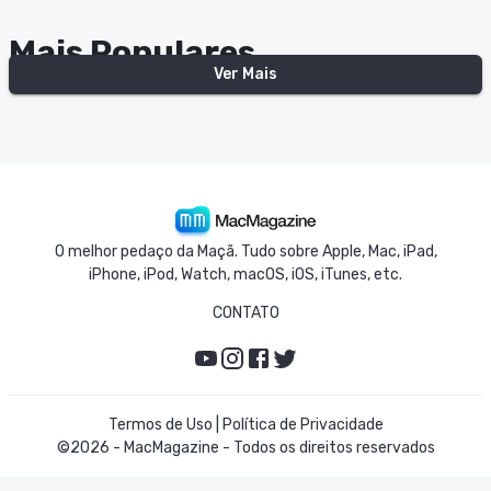
Mais Populares
Ver Mais
Apple iPhone 15
Apple iPhone 16 Pro
O melhor pedaço da Maçã. Tudo sobre Apple, Mac, iPad,
iPhone, iPod, Watch, macOS, iOS, iTunes, etc.
CONTATO
Termos de Uso
|
Política de Privacidade
©
2026
-
MacMagazine
-
Todos os direitos reservados
Apple iPhone 13
Apple iPhone 13 Pro Max