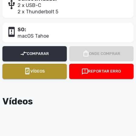
usb_icon
2 x USB-C

2 x Thunderbolt 5
system_security_update_warning_icon
SO
:
macOS Tahoe
COMPARAR
ONDE COMPRAR
VÍDEOS
REPORTAR ERRO
Vídeos