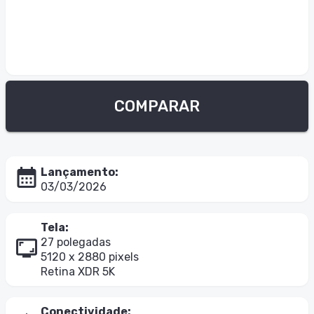
COMPARAR
calendar_month_icon
Lançamento
:
03/03/2026
Tela
:
screenshot_monitor_icon
27 polegadas

5120 x 2880 pixels

Retina XDR 5K
Conectividade
: