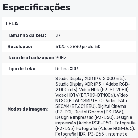
Especificações
TELA
Tamanho da tela
:
27"
Resolução
:
5120 x 2880 pixels, 5K
Taxa de atualização
:
90Hz
Tipo de tela
:
Retina XDR
Studio Display XDR (P3-2.000 nits),
Studio Display XDR (P3 + Adobe RGB-
2.000 nits), Vídeo HDR (P3-ST 2084),
Vídeo HDTV (BT.709-BT.1886), Vídeo
NTSC (BT.601 SMPTE-C), Vídeo PAL e
SECAM (BT.601 EBU), Digital Cinema
Modos de imagem
:
(P3-DCI), Digital Cinema (P3-D65),
Design e impressão (P3-D50), Design e
impressão (Adobe RGB-D50), Fotografia
(P3-D65), Fotografia (Adobe RGB-D65),
Fotografia HDR (P3-D65), Internet e