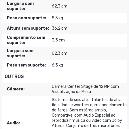
Largura com
62,3 cm
suporte
:
Peso com suporte
:
8,5 kg
Altura sem suporte
:
36,2 cm
Comprimento sem
3,3 cm
suporte
:
Largura sem
62,3 cm
suporte
:
Peso sem suporte
:
6,3 kg
OUTROS
Câmera Center Stage de 12 MP com
Câmera
:
Visualização da Mesa
Sistema de seis alto-falantes de alta-
fidelidade e woofers com cancelamento
de força, Som estéreo amplo,
Compatível com Áudio Espacial ao
reproduzir música ou vídeo com Dolby
Áudio
:
Atmos, Conjunto de três microfones